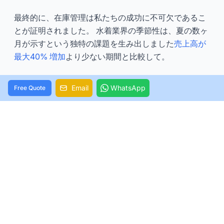
最終的に、在庫管理は私たちの成功に不可欠であるこ
とが証明されました。 水着業界の季節性は、夏の数ヶ
月が示すという独特の課題を生み出しました
売上高が
最大40% 増加
より少ない期間と比較して。
これに対処するために、履歴データに基づいて正確な
Email
WhatsApp
Free Quote
需要予測を提供する在庫予測ツールを実装しました。
これらのシステムは、95% を超える在庫精度を維持す
るのに役立ちました。これは、季節需要のピーク時に
不可欠でした。
特に、どのサイズがうまく機能したかを追跡すること
は非常に貴重であることが証明されました。 データ分
析により、以前は、運転資金の36% が非販売在庫に拘
束されていたことが明らかになりました。 より良い在
庫管理を実施した後、これをわずか3% に減らし、同
時に人気のあるスタイルに投資するための資本を解放