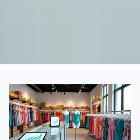
卸売スイムサクセスストーリ
ー: 季節売上高で5,000ドルか
ら5,000ドル
2025-05
ダユ
今すぐ相談