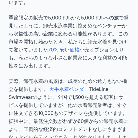
います。
季節限定の販売で5,000ドルから5,000ドルへの旅で発
見したように、卸売水泳事業は控えめなベンチャーか
ら収益性の高い企業に変わる可能性があります。 この
市場を開拓し始めたとき、私たちは卸売水着を見つけ
て驚いていました
70% 安い価格
小売オプションより
も、私たちのような小さな起業家に大きな利益の可能
性を生み出します。
実際、卸売水着の風景は、成長のための途方もない機
会を提供します。
大手水着ベンダー
TideLine
Swimwearのように、全国で1,500を超える顧客にサー
ビスを提供していますが、他の水着卸売業者は、すぐ
に注文できる10,000ものデザインを提供しています。
拡張中に、最低注文数がわずか60個からの卸売水着に
より、圧倒的な経済的コミットメントなしにさまざま
なスタイルをテストできることがわかりました。 した