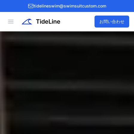
tidelineswim@swimsuitcustom.com
TideLine
Open menu
お問い合わせ