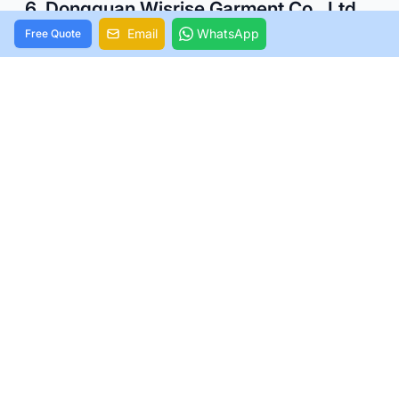
6. Dongguan Wisrise Garment Co., Ltd.
Email
WhatsApp
Free Quote
主な強み
：
Wisrise Garment
は、グローバルな顧客基
盤を持つ急成長中の水着メーカーです。彼らは斬新な
デザインとトレンドの把握で知られ、ISO9001認証を
取得しており、高い製品基準を保証します。
提供サービス
：デザイン支援、OEM、ODM、ファッ
ショナブルで機能的な水着に特化。