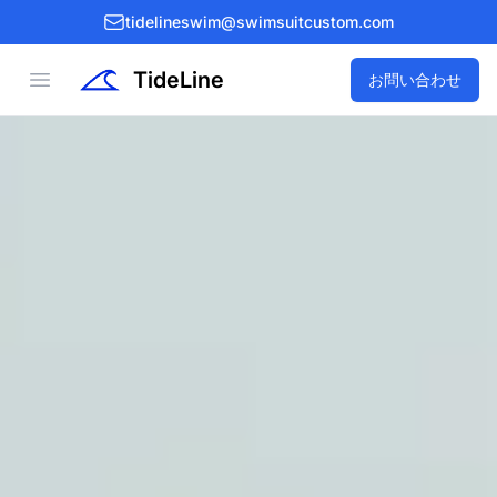
tidelineswim@swimsuitcustom.com
TideLine
Open menu
お問い合わせ