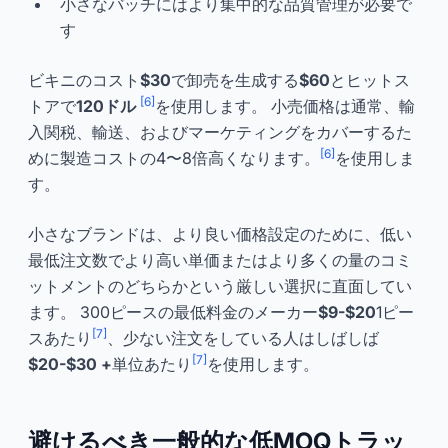
小さなバッチにはより集中的な品質管理が必要で
す
ビキニのコスト
$30
で卸売を生成する
$60
とヒットス
[6]
トアで
120ドル
を使用します。 小売価格は通常、輸
入関税、輸送、およびマーケティングをカバーするた
[6]
めに製造コストの4〜8倍高くなります。
を使用しま
す。
小さなブランドは、より良い価格設定のために、低い
最低注文数でより高い単価またはより多くの量のコミ
ットメントのどちらかという厳しい選択に直面してい
ます。 300ピースの最低料金のメーカー
$9-$20
1ピー
[7]
スあたり
、少ない注文をしている人はしばしば
[7]
$20-$30 +
単位あたり
を使用します。
避けるべき一般的な低MOQトラッ