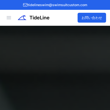
tidelineswim@swimsuitcustom.com
TideLine
Open menu
お問い合わせ