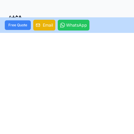
結論
Email
WhatsApp
Free Quote
スマートMOQの決定は、水着ブランドの成功に重要な
役割を果たします。 低MOQは一見魅力的に見えるか
もしれません。 それでも、ユニットあたりのコストが
高くなると、収益に大きな影響を与える可能性があり
ます。 メーカーは、100ユニット未満の注文に対して1
個あたり20〜30ドルを要求します。 300ピースの最
小値が必要な場合は、1ピースあたり9〜20ドルのより
良いレートを提供します。
成功したブランドはこれらのトレードオフを理解し、
慎重に動きを計画します。 彼らは低MOQの取引に突
入しません。 代わりに、強力なサプライヤー関係を構
築し、既製のコレクションをチェックし、数量のニー