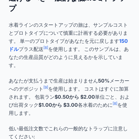
プ
水着ラインのスタートアップの旅は、サンプルコスト
とプロトタイプについて慎重に計画する必要がありま
す。 単一のプロトタイプがあなたを元に戻します
150
[8]
ドル
プラス配送
を使用します。 このサンプルは、あ
なたの生産品質がどのように見えるかを示していま
す。
あなたが支払うまで生産は始まりません
50%
メーカー
[9]
へのデポジット
を使用します。 コストはすぐに加算
されます。 包装ラン
$0.50から $2.00
単位ごと、およ
[8]
び出荷タック
$1.00から $3.00
各水着のために
を使
用します。
低い最低注文数でこれらの一般的なトラップに注意し
てください: