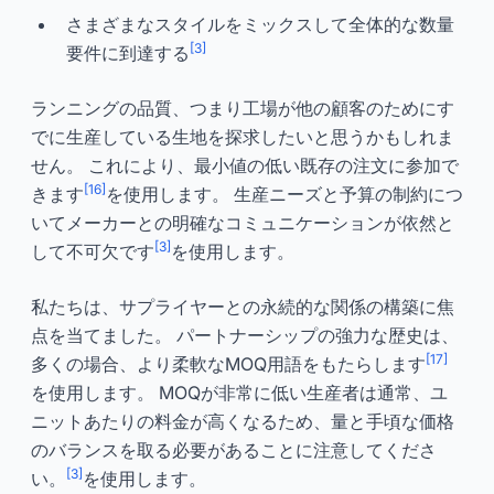
さまざまなスタイルをミックスして全体的な数量
[3]
要件に到達する
ランニングの品質、つまり工場が他の顧客のためにす
でに生産している生地を探求したいと思うかもしれま
せん。 これにより、最小値の低い既存の注文に参加で
[16]
きます
を使用します。 生産ニーズと予算の制約につ
いてメーカーとの明確なコミュニケーションが依然と
[3]
して不可欠です
を使用します。
私たちは、サプライヤーとの永続的な関係の構築に焦
点を当てました。 パートナーシップの強力な歴史は、
[17]
多くの場合、より柔軟なMOQ用語をもたらします
を使用します。 MOQが非常に低い生産者は通常、ユ
ニットあたりの料金が高くなるため、量と手頃な価格
のバランスを取る必要があることに注意してくださ
[3]
い。
を使用します。