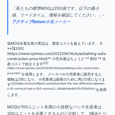
「私たちの標準MOQは200個です。以下の最小
値、リードタイム、価格を確認してください。」-
アクティブQstom
水着メーカー
低MOQ水着生産の実話は、製造コストを超えています。 A
**[$200]
(https://www.nytimes.com/2022/06/14/style/bathing-suits-
construction-price.html)** 小売水着はちょうど ** $50 ** 生
[[1]]
産コストで始まります
(https://www.nytimes.com/2022/06/14/style/bathing-suits-construction-
price.html )
を使用します。 メーカーが小売業者に販売すると、
価格は2倍になり、小売業者は顧客のために再び2倍になりま
[[2]](https://www.huffpost.com/entry/whats-the-real-difference-between-
す
a-20-swimsuit-and-a-200-swimsuit_l_66abb1cbe4b037c1f37e504a )
を使用
します。
MOQが100ユニット未満の小規模なバッチ生産者は、
300ユニットを必要とするものと比較して、1個あたり