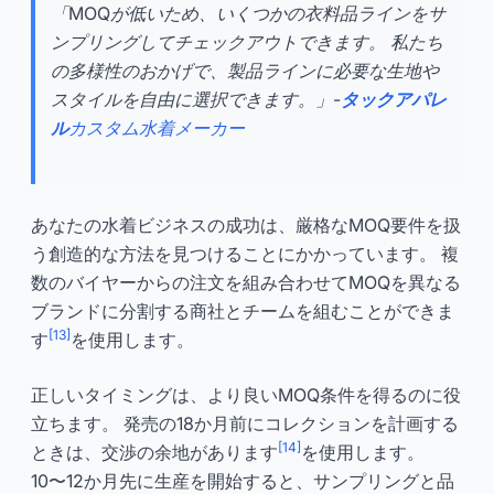
「MOQが低いため、いくつかの衣料品ラインをサ
ンプリングしてチェックアウトできます。 私たち
の多様性のおかげで、製品ラインに必要な生地や
スタイルを自由に選択できます。」-
タックアパレ
ル
カスタム水着メーカー
あなたの水着ビジネスの成功は、厳格なMOQ要件を扱
う創造的な方法を見つけることにかかっています。 複
数のバイヤーからの注文を組み合わせてMOQを異なる
ブランドに分割する商社とチームを組むことができま
[13]
す
を使用します。
正しいタイミングは、より良いMOQ条件を得るのに役
立ちます。 発売の18か月前にコレクションを計画する
[14]
ときは、交渉の余地があります
を使用します。
10〜12か月先に生産を開始すると、サンプリングと品