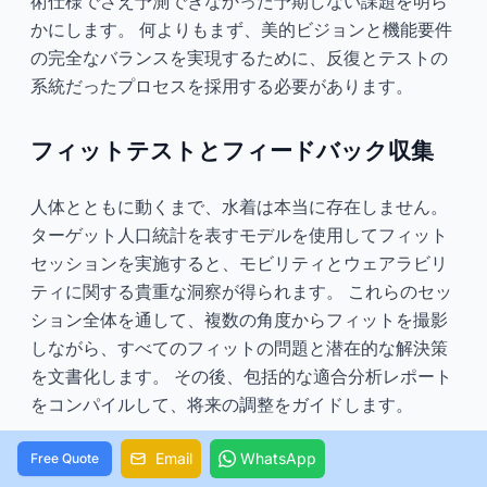
術仕様でさえ予測できなかった予期しない課題を明ら
かにします。 何よりもまず、美的ビジョンと機能要件
の完全なバランスを実現するために、反復とテストの
系統だったプロセスを採用する必要があります。
フィットテストとフィードバック収集
人体とともに動くまで、水着は本当に存在しません。
ターゲット人口統計を表すモデルを使用してフィット
セッションを実施すると、モビリティとウェアラビリ
ティに関する貴重な洞察が得られます。 これらのセッ
ション全体を通して、複数の角度からフィットを撮影
しながら、すべてのフィットの問題と潜在的な解決策
を文書化します。 その後、包括的な適合分析レポート
をコンパイルして、将来の調整をガイドします。
「ワンシーズンスタイルと10年のベストセラーの違い
Email
WhatsApp
Free Quote
は、誰かが実際に泳ごうとすると発見されます」とあ