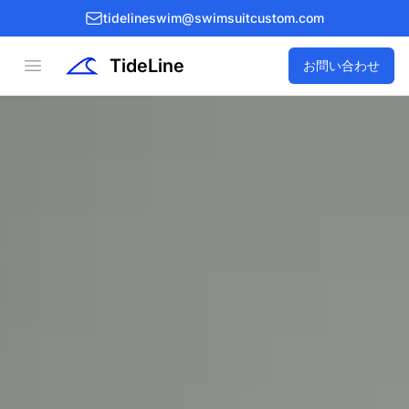
tidelineswim@swimsuitcustom.com
TideLine
Open menu
お問い合わせ