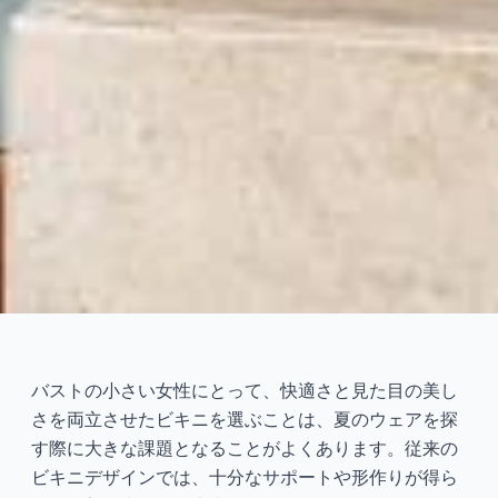
2026年 小胸ビキニブランドの
おすすめ：自信を持って夏の
バストの小さい女性にとって、快適さと見た目の美し
魅力を楽しもう
さを両立させたビキニを選ぶことは、夏のウェアを探
す際に大きな課題となることがよくあります。従来の
2026-04
禹
ビキニデザインでは、十分なサポートや形作りが得ら