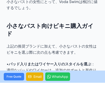
小さなバストの女性にとって、Voda Swimは検討に値
するでしょう。
小さなバスト向けビキニ購入ガイ
ド
上記の推奨ブランドに加えて、小さなバストの女性は
ビキニを選ぶ際に次の点も考慮できます。
•
パッド入りまたはワイヤー入りのスタイルを選ぶ
：
適切なパッドやワイヤーは、追加のサポートと形作り
を提供し、バストをよりふっくらと見せることができ
Email
WhatsApp
Free Quote
ます。
•
フリル、シャーリング、
またはプリント柄を試す
：
これらの要素は、視覚的にバストエリアにボリューム