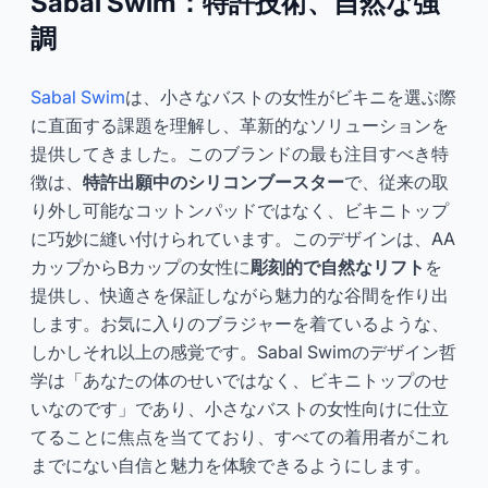
Sabal Swim：特許技術、自然な強
調
Sabal Swim
は、小さなバストの女性がビキニを選ぶ際
に直面する課題を理解し、革新的なソリューションを
提供してきました。このブランドの最も注目すべき特
徴は、
特許出願中のシリコンブースター
で、従来の取
り外し可能なコットンパッドではなく、ビキニトップ
に巧妙に縫い付けられています。このデザインは、AA
カップからBカップの女性に
彫刻的で自然なリフト
を
提供し、快適さを保証しながら魅力的な谷間を作り出
します。お気に入りのブラジャーを着ているような、
しかしそれ以上の感覚です。Sabal Swimのデザイン哲
学は「あなたの体のせいではなく、ビキニトップのせ
いなのです」であり、小さなバストの女性向けに仕立
てることに焦点を当てており、すべての着用者がこれ
までにない自信と魅力を体験できるようにします。