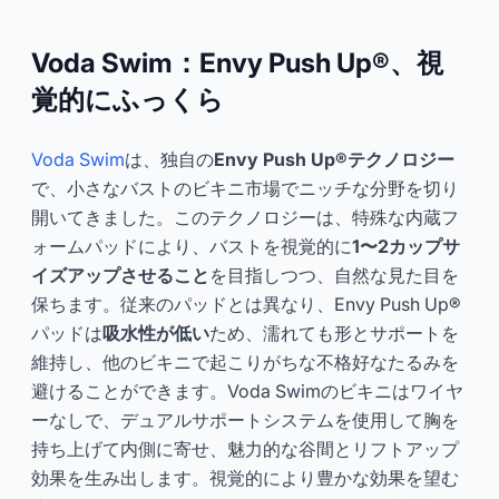
Voda Swim：Envy Push Up®、視
覚的にふっくら
Voda Swim
は、独自の
Envy Push Up®テクノロジー
で、小さなバストのビキニ市場でニッチな分野を切り
開いてきました。このテクノロジーは、特殊な内蔵フ
ォームパッドにより、バストを視覚的に
1〜2カップサ
イズアップさせること
を目指しつつ、自然な見た目を
保ちます。従来のパッドとは異なり、Envy Push Up®
パッドは
吸水性が低い
ため、濡れても形とサポートを
維持し、他のビキニで起こりがちな不格好なたるみを
避けることができます。Voda Swimのビキニはワイヤ
ーなしで、デュアルサポートシステムを使用して胸を
持ち上げて内側に寄せ、魅力的な谷間とリフトアップ
効果を生み出します。視覚的により豊かな効果を望む