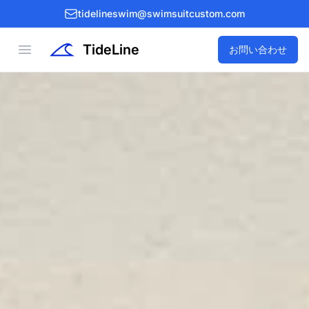
tidelineswim@swimsuitcustom.com
TideLine
Open menu
お問い合わせ