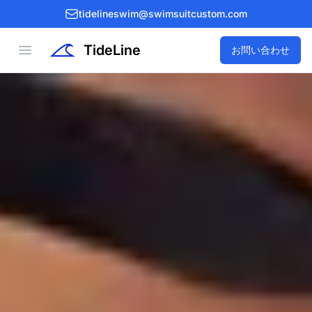
tidelineswim@swimsuitcustom.com
TideLine
Open menu
お問い合わせ