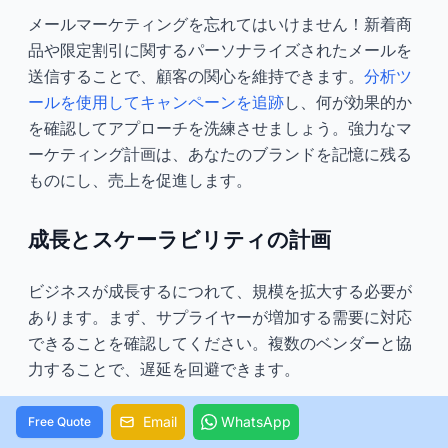
メールマーケティングを忘れてはいけません！新着商
品や限定割引に関するパーソナライズされたメールを
送信することで、顧客の関心を維持できます。
分析ツ
ールを使用してキャンペーンを追跡
し、何が効果的か
を確認してアプローチを洗練させましょう。強力なマ
ーケティング計画は、あなたのブランドを記憶に残る
ものにし、売上を促進します。
成長とスケーラビリティの計画
ビジネスが成長するにつれて、規模を拡大する必要が
あります。まず、サプライヤーが増加する需要に対応
できることを確認してください。複数のベンダーと協
力することで、遅延を回避できます。
製品ラインの拡大も検討してください。ビーチバッグ
Email
WhatsApp
Free Quote
やカバーアップのような水着アクセサリーは、あなた