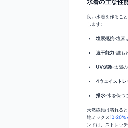
水着の主な性
良い水着を作ること
します:
塩素抵抗
-塩素
速干能力
-誰も
UV保護
-太陽
4ウェイストレ
撥水
-水を保つ
天然繊維は濡れると
地ミックス
10-20%
ンドは、ストレッチ