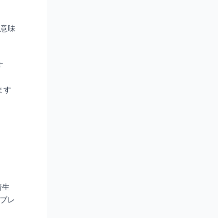
意味
す
ます
着生
のブレ