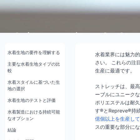
水着に最適な生地の
水着生地の要件を理解する
水着業界には魅力的
さい。 これらの注
主要な水着生地タイプの比
生産に最適です。
較
202
水着スタイルに基づいた生
ストレッチは、最高
地の選択
今
ーブルにユニークな
水着生地のテストと評価
ポリエステルは耐久
す®とRepreve
水着製造における持続可能
なオプション
億個以上を生産して
スの重要な部分にな
結論