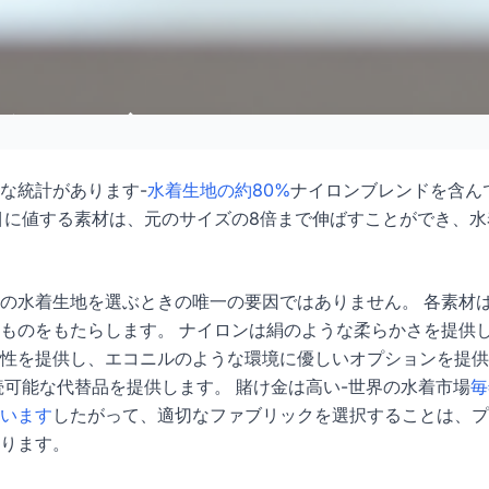
選び方: デザイナー
イド
な統計があります-
水着生地の約80%
ナイロンブレンドを含ん
目に値する素材は、元のサイズの8倍まで伸ばすことができ、水
5-03
ダユ
の水着生地を選ぶときの唯一の要因ではありません。 各素材
すぐ相談
ものをもたらします。 ナイロンは絹のような柔らかさを提供
性を提供し、エコニルのような環境に優しいオプションを提供
®持続可能な代替品を提供します。 賭け金は高い-世界の水着市場
毎
います
したがって、適切なファブリックを選択することは、プ
ります。